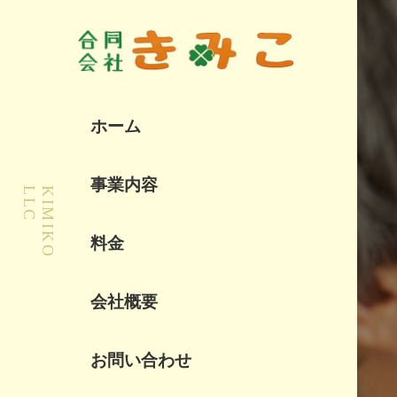
ホーム
事業内容
C
K
I
M
I
K
O
L
L
料金
会社概要
お問い合わせ